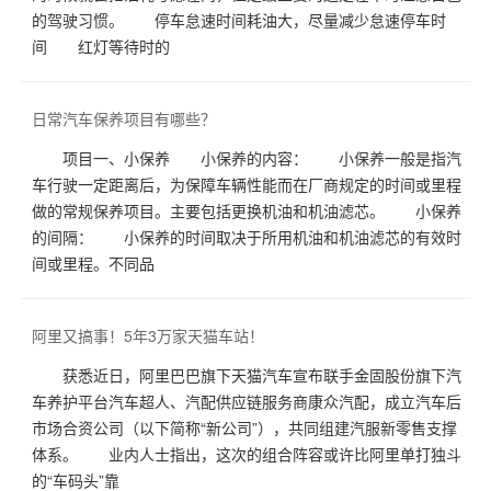
的驾驶习惯。 停车怠速时间耗油大，尽量减少怠速停车时
间 红灯等待时的
日常汽车保养项目有哪些？
项目一、小保养 小保养的内容： 小保养一般是指汽
车行驶一定距离后，为保障车辆性能而在厂商规定的时间或里程
做的常规保养项目。主要包括更换机油和机油滤芯。 小保养
的间隔： 小保养的时间取决于所用机油和机油滤芯的有效时
间或里程。不同品
阿里又搞事！5年3万家天猫车站！
获悉近日，阿里巴巴旗下天猫汽车宣布联手金固股份旗下汽
车养护平台汽车超人、汽配供应链服务商康众汽配，成立汽车后
市场合资公司（以下简称“新公司”），共同组建汽服新零售支撑
体系。 业内人士指出，这次的组合阵容或许比阿里单打独斗
的“车码头”靠