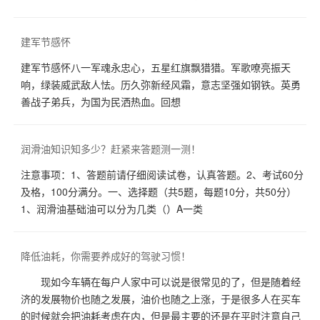
建军节感怀
建军节感怀八一军魂永忠心，五星红旗飘猎猎。军歌嘹亮振天
响，绿装威武敌人怯。历久弥新经风霜，意志坚强如钢铁。英勇
善战子弟兵，为国为民洒热血。回想
润滑油知识知多少？赶紧来答题测一测！
注意事项：1、答题前请仔细阅读试卷，认真答题。2、考试60分
及格，100分满分。一、选择题（共5题，每题10分，共50分）
1、润滑油基础油可以分为几类（）A一类
降低油耗，你需要养成好的驾驶习惯！
现如今车辆在每户人家中可以说是很常见的了，但是随着经
济的发展物价也随之发展，油价也随之上涨，于是很多人在买车
的时候就会把油耗考虑在内，但是最主要的还是在平时注意自己