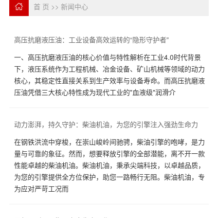
首 页
>>
新闻中心
高压抗磨液压油：工业设备高效运转的“隐形守护者"
一、高压抗磨液压油的核心价值与特性解析在工业4.0时代背景
下，液压系统作为工程机械、冶金设备、矿山机械等领域的动力
核心，其稳定性直接关系到生产效率与设备寿命。而高压抗磨液
压油凭借三大核心特性成为现代工业的"血液级"润滑介
动力澎湃，持久守护：柴油机油，为您的引擎注入强劲生命力
在钢铁洪流中穿梭，在崇山峻岭间驰骋，柴油引擎的咆哮，是力
量与可靠的象征。然而，想要释放引擎的全部潜能，离不开一款
性能卓越的柴油机油。柴油机油，秉承尖端科技，以卓越品质，
为您的引擎提供全方位保护，助您一路畅行无阻。柴油机油，专
为应对严苛工况而