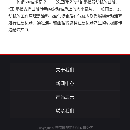
何谓“抱轴烧瓦”？ 这里所说的“轴”是指发动机的曲轴，
“瓦”是指支撑曲轴转动的滑动轴承上的大小瓦片。一般而言，发
动机的工作原理是油料与空气混合后在气缸内剧烈燃烧带动活塞
进行往复运动，通过连杆和曲轴将这种往复运动产生的机械能传
递给汽车飞
关于我们
新闻中心
产品展示
联系我们
Copyright © 济南胜望润滑油有限公司