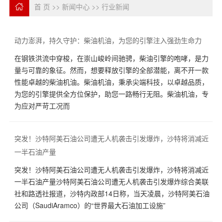
首 页
>>
新闻中心
>>
行业新闻
动力澎湃，持久守护：柴油机油，为您的引擎注入强劲生命力
在钢铁洪流中穿梭，在崇山峻岭间驰骋，柴油引擎的咆哮，是力
量与可靠的象征。然而，想要释放引擎的全部潜能，离不开一款
性能卓越的柴油机油。柴油机油，秉承尖端科技，以卓越品质，
为您的引擎提供全方位保护，助您一路畅行无阻。柴油机油，专
为应对严苛工况而
突发！沙特阿美石油公司遭无人机袭击引发爆炸，沙特将消减近
一半石油产量
突发！沙特阿美石油公司遭无人机袭击引发爆炸，沙特将消减近
一半石油产量沙特阿美石油公司遭无人机袭击引发爆炸综合美联
社和路透社报道，沙特内政部14日称，当天凌晨，沙特阿美石油
公司（SaudiAramco）的“世界最大石油加工设施”